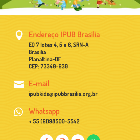
Endereço IPUB Brasília

EQ 7 lotes 4, 5 e 6, SRN-A
Brasília
Planaltina-DF
CEP: 73340-630
E-mail

ipubkids@ipubbrasilia.org.br
Whatsapp

+ 55 (61)98500-5542