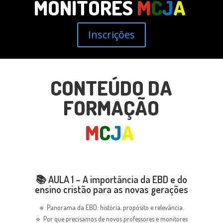
MONITORES
M
C
J
A
Inscrições
CONTEÚDO DA
FORMAÇÃO
M
C
J
A
📚 AULA 1 – A importância da EBD e do
ensino cristão para as novas gerações
🔹 Panorama da EBD: história, propósito e relevância.
🔹 Por que precisamos de novos professores e monitores