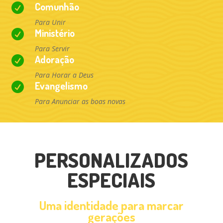
Comunhão

Para Unir
Ministério

Para Servir
Adoração

Para Horar a Deus
Evangelismo

Para Anunciar as boas novas
PERSONALIZADOS
ESPECIAIS
Uma identidade para marcar
gerações