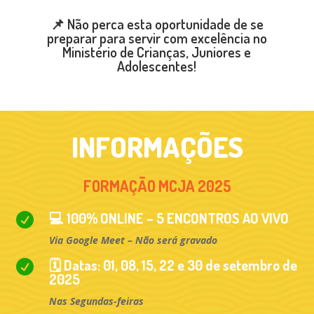
📌 Não perca esta oportunidade de se
preparar para servir com excelência no
Ministério de Crianças, Juniores e
Adolescentes!
INFORMAÇÕES
FORMAÇÃO MCJA 2025
💻 100% ONLINE – 5 ENCONTROS AO VIVO

Via Google Meet – Não será gravado
🗓 Datas: 01, 08, 15, 22 e 30 de setembro de

2025
Nas Segundas-feiras