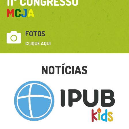
11º CONGRESSO
M
C
J
A
FOTOS

CLIQUE AQUI
NOTÍCIAS