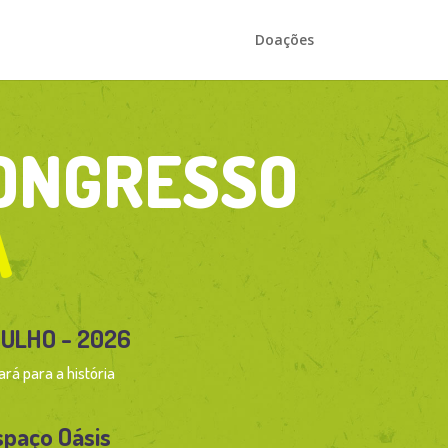
Doações
CONGRESSO
A
 JULHO - 2026
rá para a história
spaço Oásis