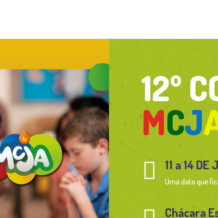
12º 
M
C
J
11 a 14 DE

Uma data que fica
Chácara E