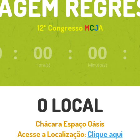
AGEM REGRE
12º Congresso
M
C
J
A
0
:
00
:
00
:
Hora(s)
Minuto(s)
O LOCAL
Chácara Espaço Oásis
Acesse a Localização:
Clique aqui