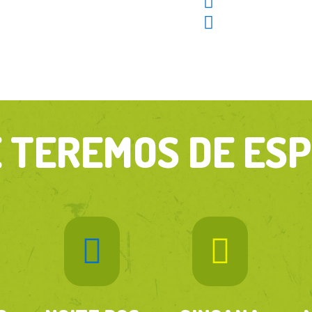

12º Congress

E TEREMOS DE ESP

