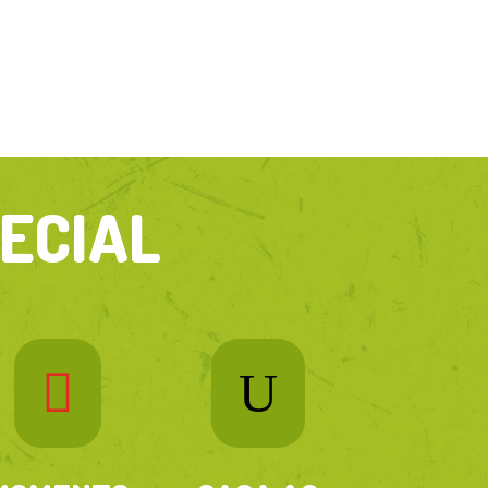
o MCJA - 2026 - Em breve
ECIAL

U