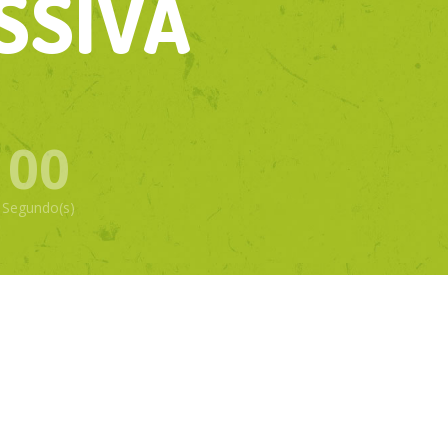
SSIVA
00
Segundo(s)