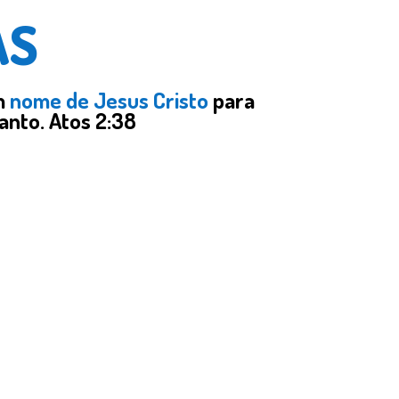
AS
m
nome de Jesus Cristo
para
anto. Atos 2:38
OS E