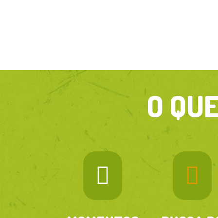
O QU

