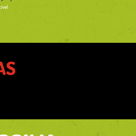
ível
AS