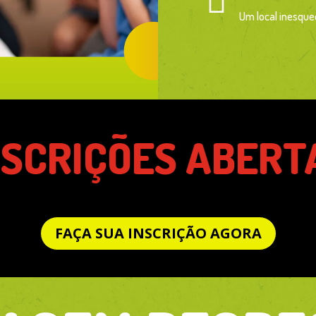

Um local inesquec
NSCRIÇÕES ABERT
FAÇA SUA INSCRIÇÃO AGORA