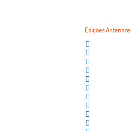
VÍD
Edições Anteriore
1º Congresso 

2º Congresso

3º Congresso

4º Congresso

5º Congresso

6º Congresso

7º Congresso

8º Congresso

9º Congresso

10º Congress

11º Congresso