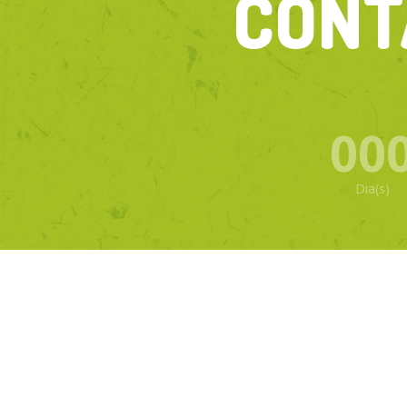
CONT
00
Dia(s)